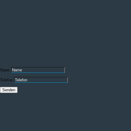
M
Über uns
Leistungen
Termin Vereinbaren
Rückruf anfordern
Kontakt
Name
Telefon
Senden